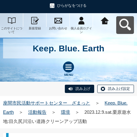
ひらがなをつける
このサイトにつ
新規登録
お問い合わせ
個人会員ログイ
座間市民活動サ
いて
ン
ポートセンタ
ー ざまっとへ
戻る
Keep. Blue. Earth
MENU
読み上げ
読み上げ設定
座間市民活動サポートセンター ざまっと
＞
Keep. Blue.
Earth
＞
活動報告
＞
環境
＞
2023.12.9.sat.栗原遊水
地:目久尻川沿い道路クリーンアップ活動