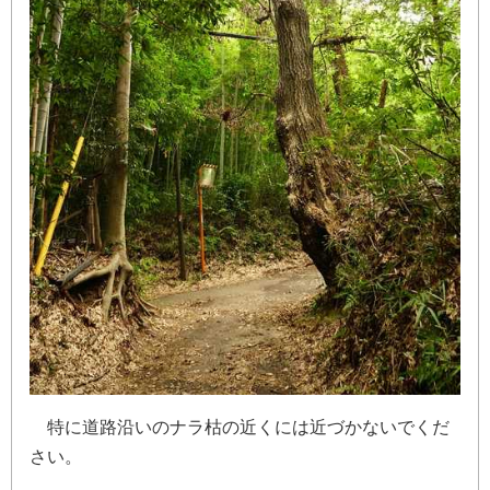
特
に
道
路
沿
い
の
ナ
ラ
枯
の
近
く
に
は
近
づ
か
な
い
で
く
だ
さ
い
。