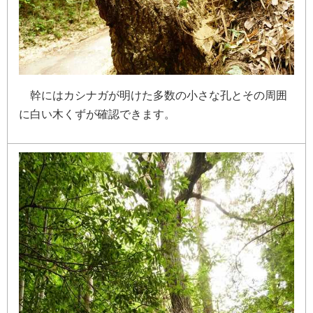
幹
に
は
カ
シ
ナ
ガ
が
明
け
た
多
数
の
小
さ
な
孔
と
そ
の
周
囲
に
白
い
木
く
ず
が
確
認
で
き
ま
す
。