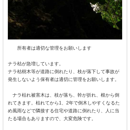
所
有
者
は
適
切
な
管
理
を
お
願
い
し
ま
す
ナ
ラ
枯
が
急
増
し
て
い
ま
す
。
ナ
ラ
枯
樹
木
等
が
道
路
に
倒
れ
た
り
、
枝
が
落
下
し
て
事
故
が
発
生
し
な
い
よ
う
保
有
者
は
適
切
に
管
理
を
お
願
い
し
ま
す
。
ナ
ラ
枯
れ
被
害
木
は
、
枝
が
落
ち
、
幹
が
折
れ
、
根
か
ら
倒
れ
て
き
ま
す
。
枯
れ
て
か
ら
1
、
2
年
で
倒
木
し
や
す
く
な
る
た
め
風
雨
な
ど
で
隣
接
す
る
住
宅
や
道
路
に
倒
れ
た
り
、
人
に
当
た
る
場
合
も
あ
り
ま
す
の
で
、
大
変
危
険
で
す
。