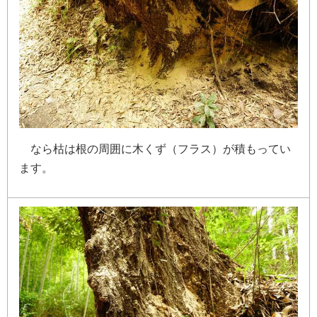
な
ら
枯
は
根
の
周
囲
に
木
く
ず
（
フ
ラ
ス
）
が
積
も
っ
て
い
ま
す
。