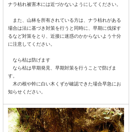
ナ
ラ
枯
れ
被
害
木
に
は
近
づ
か
な
い
よ
う
に
し
て
く
だ
さ
い
。
ま
た
、
山
林
を
所
有
さ
れ
て
い
る
方
は
、
ナ
ラ
枯
れ
が
あ
る
場
合
は
法
に
基
づ
き
対
策
を
行
う
と
同
時
に
、
早
期
に
伐
採
す
る
な
ど
対
策
を
と
り
、
近
接
に
迷
惑
の
か
か
ら
な
い
よ
う
十
分
に
注
意
し
て
く
だ
さ
い
。
な
ら
枯
は
防
げ
ま
す
な
ら
枯
は
早
期
発
見
、
早
期
対
策
を
行
う
こ
と
で
防
げ
ま
す
。
木
の
根
や
幹
に
白
い
木
く
ず
が
確
認
で
き
た
場
合
早
急
に
お
知
ら
せ
く
だ
さ
い
。