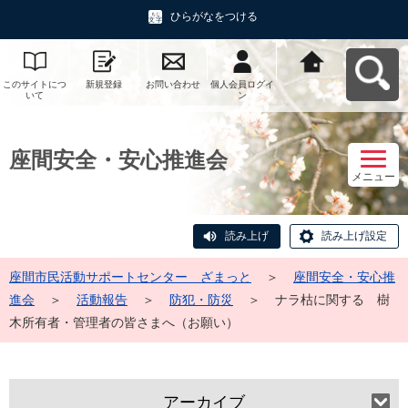
ひらがなをつける
このサイトにつ
新規登録
お問い合わせ
個人会員ログイ
座間市民活動サ
いて
ン
ポートセンタ
ー ざまっとへ
戻る
座間安全・安心推進会
メニュー
読み上げ
読み上げ設定
座間市民活動サポートセンター ざまっと
＞
座間安全・安心推
進会
＞
活動報告
＞
防犯・防災
＞
ナラ枯に関する 樹
木所有者・管理者の皆さまへ（お願い）
アーカイブ