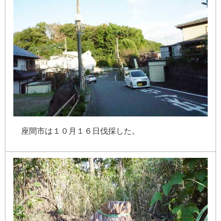
座
間
市
は
１
０
月
１
６
日
伐
採
し
た
。