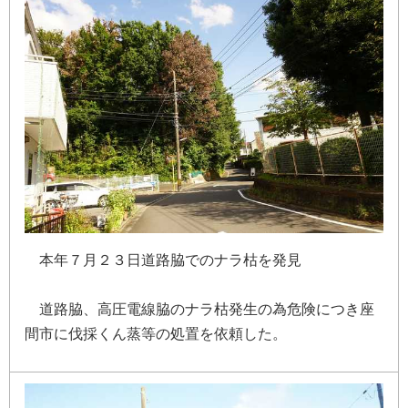
本
年
７
月
２
３
日
道
路
脇
で
の
ナ
ラ
枯
を
発
見
道
路
脇
、
高
圧
電
線
脇
の
ナ
ラ
枯
発
生
の
為
危
険
に
つ
き
座
間
市
に
伐
採
く
ん
蒸
等
の
処
置
を
依
頼
し
た
。