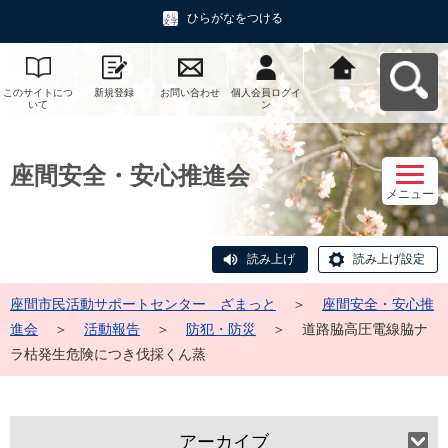
ひらがなをつける
このサイトにつ
新規登録
お問い合わせ
個人会員ログイ
座間市民活動サ
いて
ン
ポートセンタ
ー ざまっとへ
戻る
座間安全・安心推進会
メニュー
読み上げ
読み上げ設定
座間市民活動サポートセンター ざまっと
＞
座間安全・安心推
進会
＞
活動報告
＞
防犯・防災
＞
道路脇高圧電線脇ナ
ラ枯発生危険につき伐採くん蒸
アーカイブ