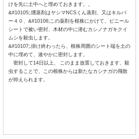
け
を
先
に
土
中
へ
と
埋
め
て
お
き
ま
す
。
。
&
#
1
0
1
0
5
;
.
燻
蒸
剤
は
ヤ
シ
マ
N
C
S
く
ん
蒸
剤
、
又
は
キ
ル
パ
ー
４
０
、
&
#
1
0
1
0
6
;
こ
の
薬
剤
を
根
株
に
か
け
て
、
ビ
ニ
ー
ル
シ
ー
ト
で
被
い
密
封
、
木
材
の
中
に
潜
む
カ
シ
ノ
ナ
ガ
キ
ク
イ
ム
シ
を
殺
虫
し
ま
す
。
&
#
1
0
1
0
7
;
.
掛
け
終
わ
っ
た
ら
、
根
株
周
囲
の
シ
ー
ト
端
を
土
の
中
に
埋
め
て
、
速
や
か
に
密
封
し
ま
す
。
密
封
し
て
1
4
日
以
上
、
こ
の
ま
ま
放
置
し
て
お
き
ま
す
、
殺
虫
す
る
こ
と
で
、
こ
の
根
株
か
ら
は
新
た
な
カ
シ
ナ
ガ
の
飛
散
が
抑
え
ら
れ
ま
す
。