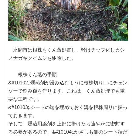
座
間
市
は
根
株
を
く
ん
蒸
処
置
し
、
幹
は
チ
ッ
プ
化
し
カ
シ
ノ
ナ
ガ
キ
ク
イ
ム
シ
を
駆
除
し
た
。
根
株
く
ん
蒸
の
手
順
&
#
1
0
1
0
2
;
.
燻
蒸
剤
が
浸
み
込
む
よ
う
に
根
株
切
り
口
に
チ
ェ
ン
ソ
ー
で
刻
み
傷
を
作
り
ま
す
。
こ
れ
は
、
く
ん
蒸
処
理
で
も
重
要
な
工
程
で
す
。
&
#
1
0
1
0
3
;
.
シ
ー
ト
の
端
を
埋
め
て
お
く
溝
を
根
株
周
り
に
掘
っ
て
お
き
ま
す
。
そ
し
て
、
燻
蒸
用
薬
剤
を
上
部
に
掛
け
た
ら
速
や
か
に
密
封
す
る
必
要
が
あ
る
の
で
、
&
#
1
0
1
0
4
;
.
か
ざ
し
も
側
の
シ
ー
ト
端
だ