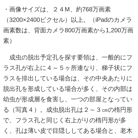
・画像サイズは、２４M、約768万画素
（3200×2400ピクセル）以上。（iPadのカメラ
画素数は、背面カメラ800万画素から1,200万画
素）
成虫の脱出予定孔を探す要領は、一般的にフ
ラス孔が右上に４～５ヶ所連なり、梯子状にフ
ラスを排出している場合は、その中央あたりに
脱出孔を形成している場合が多く、その内部は
幼虫が形成層を食害し、一つの部屋となってい
る（写真４）。成虫脱出孔は２～３㎝の楕円形
で、フラス孔と同じく右上がりの楕円形が多
く、孔は薄い皮で目隠ししてある場合と、老木