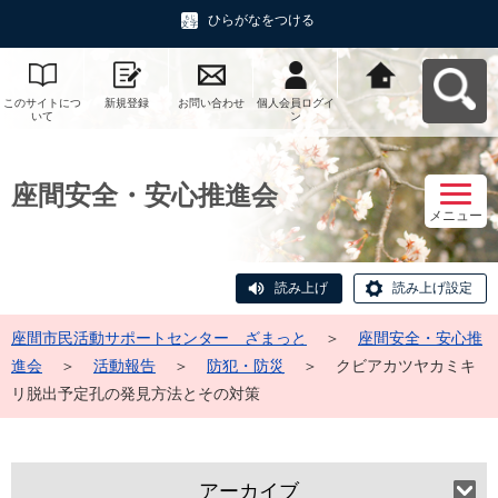
ひらがなをつける
このサイトにつ
新規登録
お問い合わせ
個人会員ログイ
座間市民活動サ
いて
ン
ポートセンタ
ー ざまっとへ
戻る
座間安全・安心推進会
メニュー
読み上げ
読み上げ設定
座間市民活動サポートセンター ざまっと
＞
座間安全・安心推
進会
＞
活動報告
＞
防犯・防災
＞
クビアカツヤカミキ
リ脱出予定孔の発見方法とその対策
アーカイブ