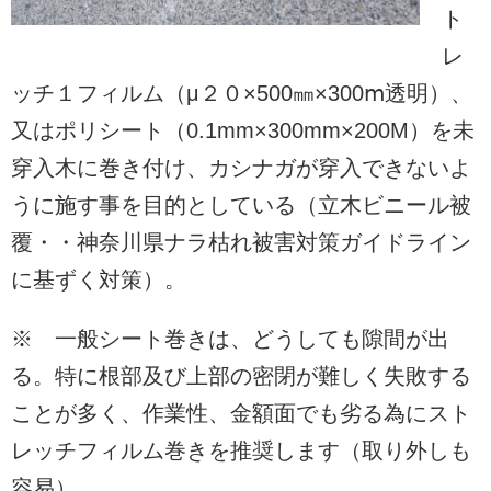
ト
レ
ッチ１フィルム（μ２０×500㎜×300ⅿ透明）、
又はポリシート（0.1mm×300mm×200M）を未
穿入木に巻き付け、カシナガが穿入できないよ
うに施す事を目的としている（立木ビニール被
覆・・神奈川県ナラ枯れ被害対策ガイドライン
に基ずく対策）。
※ 一般シート巻きは、どうしても隙間が出
る。特に根部及び上部の密閉が難しく失敗する
ことが多く、作業性、金額面でも劣る為にスト
レッチフィルム巻きを推奨します（取り外しも
容易）。