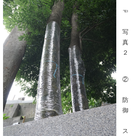
☜
写
真
２
②
防
御
ス