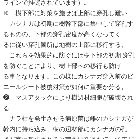
ラインで推奨されています）。
※ 樹下部に対策を施せば上部に穿孔し難い
カシナガは初期に樹幹下部に集中して穿孔す
るものの、下部の穿孔密度が高くなってく
るに従い穿孔箇所は地樹の上部に移行する。
これらを効果的に防ぐには樹下部の初期 穿孔
を防ぐことにより、樹上部への移行も防げ
る事となります。この様にカシナガ穿入前のビ
ニールシート被覆対策が如何に重要か分る。
❷ マスアタックにより樹辺材細胞が破壊され
る
ナラ枯を発生させる病原菌は雌のカシナガが
幹内に持ち込み、樹の辺材部にカシナガの孔