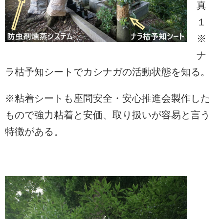
真
１
※
ナ
ラ枯予知シートでカシナガの活動状態を知る。
※粘着シートも座間安全・安心推進会製作した
もので強力粘着と安価、取り扱いが容易と言う
特徴がある。