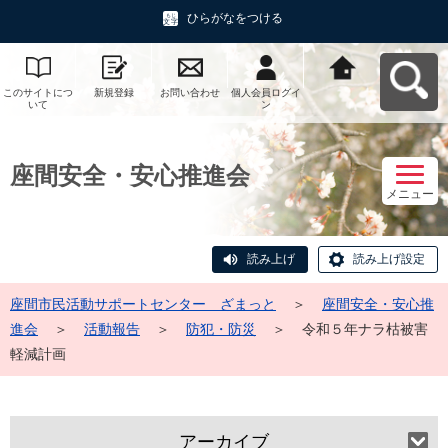
ひらがなをつける
このサイトにつ
新規登録
お問い合わせ
個人会員ログイ
座間市民活動サ
いて
ン
ポートセンタ
ー ざまっとへ
戻る
座間安全・安心推進会
メニュー
読み上げ
読み上げ設定
座間市民活動サポートセンター ざまっと
＞
座間安全・安心推
進会
＞
活動報告
＞
防犯・防災
＞
令和５年ナラ枯被害
軽減計画
アーカイブ