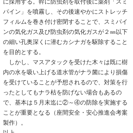
に採用する。幹に防虫剤を取付後に薬剤「スミ
パイン」を噴霧し、その後速やかにストレッチ
フィルムを巻き付け密閉することで、スミパイ
ンの気化ガス及び防虫剤の気化ガスが２㎜以下
の細い孔奥深くに潜むカシナガを駆除すること
を目的とする。
しかし、マスアタックを受けた木々は既に樹
内の水を吸い上げる道水管がナラ菌により損傷
を受けていることが予想されるので、対策を行
ったとしてもナラ枯を防げない場合もあるの
で、基本は５月末迄に②～④の防除を実施する
ことが重要となる（座間安全・安心推進会考案
製作）。
以上