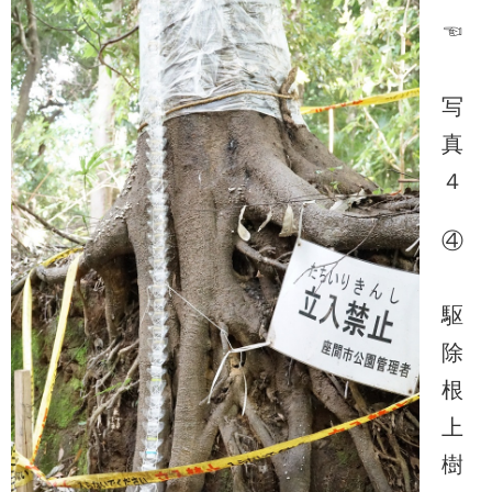
☜
写
真
４
④
駆
除
根
上
樹