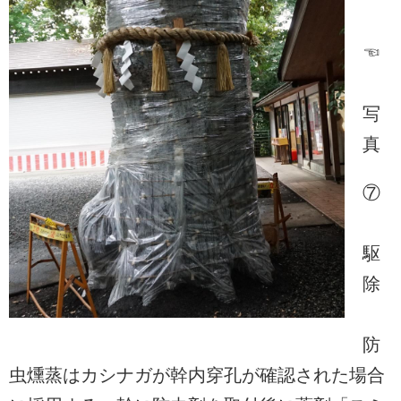
☜
写
真
⑦
駆
除
防
虫燻蒸はカシナガが幹内穿孔が確認された場合