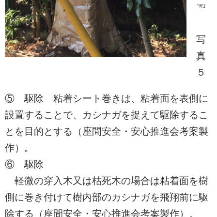
☜
写
真
５
⑤ 駆除 粘着シート巻きは、粘着面を表側に
設置することで、カシナガを捉えて駆除するこ
とを目的とする（座間安全・安心推進会考案製
作）。
⑥ 駆除
軽微の穿入木又は枯死木の場合は粘着面を樹
側に巻き付けて樹内部のカシナガを飛翔前に駆
除する（座間安全・安心推進会考案製作）。