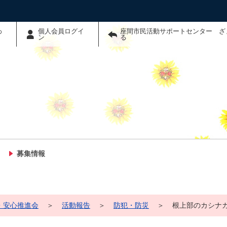
わ
個人会員ログイ
座間市民活動サポートセンター ざ
ン
る
募集情報
・安心推進会
＞
活動報告
＞
防犯・防災
＞
根上部のカシナ