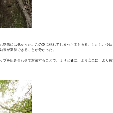
も
効
果
に
は
低
か
っ
た
。
こ
の
為
に
枯
れ
て
し
ま
っ
た
木
も
あ
る
。
し
か
し
、
今
回
効
果
が
期
待
で
き
る
こ
と
が
分
か
っ
た
。
ッ
プ
を
組
み
合
わ
せ
て
対
策
す
る
こ
と
で
、
よ
り
安
価
に
、
よ
り
安
全
に
、
よ
り
確