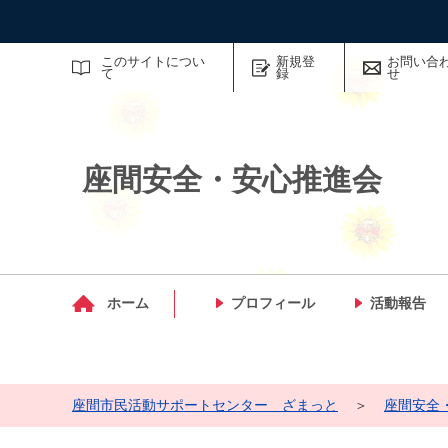
サイト内検索
このサイトについ
新規登
お問い合
て
録
せ
座間安全・安心推進会
マイメディア検索
ホーム
プロフィール
活動報告
座間市民活動サポートセンター ざまっと
＞
座間安全