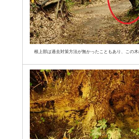
根
上
部
は
過
去
対
策
方
法
が
無
か
っ
た
こ
と
も
あ
り
、
こ
の
木