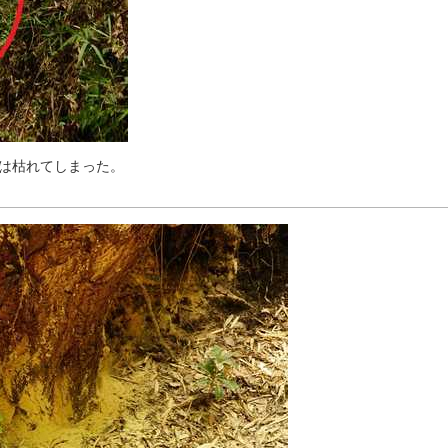
は
枯
れ
て
し
ま
っ
た
。