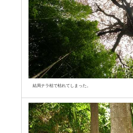
結
局
ナ
ラ
枯
で
枯
れ
て
し
ま
っ
た
。