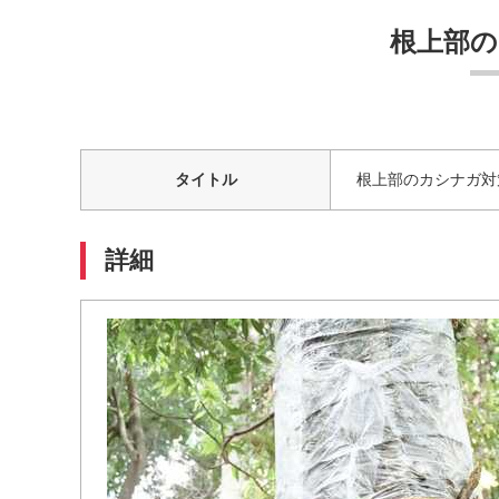
根上部
タイトル
根上部のカシナガ対
詳細