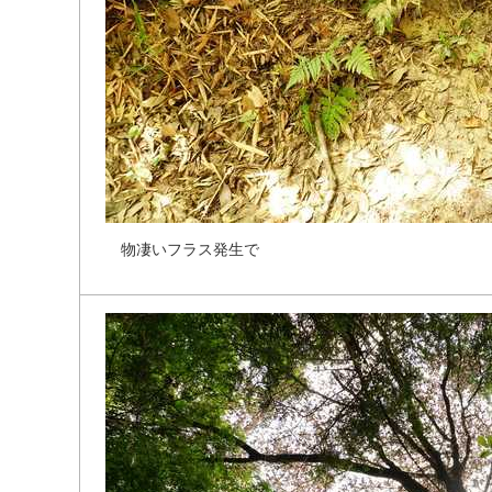
物
凄
い
フ
ラ
ス
発
生
で