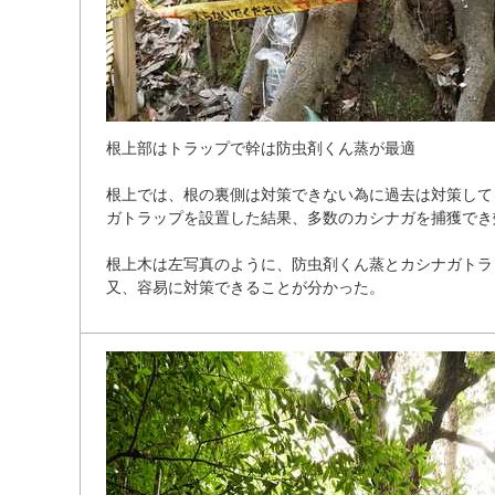
根
上
部
は
ト
ラ
ッ
プ
で
幹
は
防
虫
剤
く
ん
蒸
が
最
適
根
上
で
は
、
根
の
裏
側
は
対
策
で
き
な
い
為
に
過
去
は
対
策
し
て
ガ
ト
ラ
ッ
プ
を
設
置
し
た
結
果
、
多
数
の
カ
シ
ナ
ガ
を
捕
獲
で
き
根
上
木
は
左
写
真
の
よ
う
に
、
防
虫
剤
く
ん
蒸
と
カ
シ
ナ
ガ
ト
ラ
又
、
容
易
に
対
策
で
き
る
こ
と
が
分
か
っ
た
。