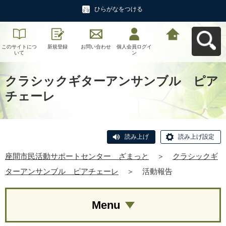
ひらがなをつける
このサイトにつ
新規登録
お問い合わせ
個人会員ログイ
座間市民活動サ
いて
ン
ポートセンタ
ー ざまっとへ
戻る
クラシックギターアンサンブル ピア
チェーレ
読み上げ
読み上げ設定
座間市民活動サポートセンター ざまっと
＞
クラシックギ
ターアンサンブル ピアチェーレ
＞
活動報告
Menu