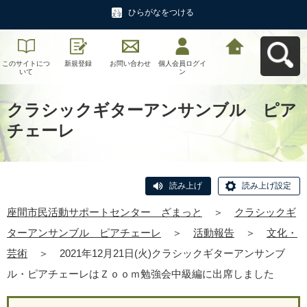
ひらがなをつける
このサイトにつ
新規登録
お問い合わせ
個人会員ログイ
座間市民活動サ
いて
ン
ポートセンタ
ー ざまっとへ
戻る
クラシックギターアンサンブル ピア
チェーレ
読み上げ
読み上げ設定
座間市民活動サポートセンター ざまっと
＞
クラシックギ
ターアンサンブル ピアチェーレ
＞
活動報告
＞
文化・
芸術
＞
2021年12月21日(火)クラシックギターアンサンブ
ル・ピアチェーレはＺｏｏｍ勉強会中級編に出席しました