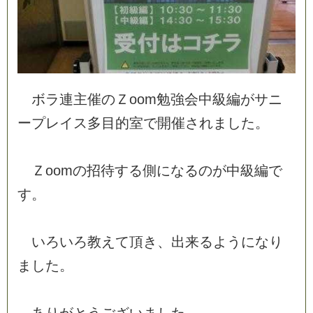
ボ
ラ
連
主
催
の
Ｚ
o
o
m
勉
強
会
中
級
編
が
サ
ニ
ー
プ
レ
イ
ス
多
目
的
室
で
開
催
さ
れ
ま
し
た
。
Ｚ
o
o
m
の
招
待
す
る
側
に
な
る
の
が
中
級
編
で
す
。
い
ろ
い
ろ
教
え
て
頂
き
、
出
来
る
よ
う
に
な
り
ま
し
た
。