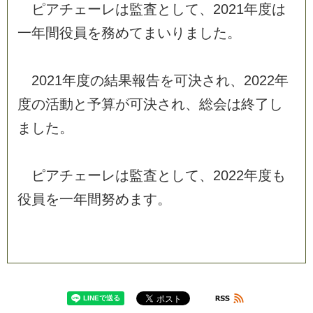
ピ
ア
チ
ェ
ー
レ
は
監
査
と
し
て
、
2
0
2
1
年
度
は
一
年
間
役
員
を
務
め
て
ま
い
り
ま
し
た
。
2
0
2
1
年
度
の
結
果
報
告
を
可
決
さ
れ
、
2
0
2
2
年
度
の
活
動
と
予
算
が
可
決
さ
れ
、
総
会
は
終
了
し
ま
し
た
。
ピ
ア
チ
ェ
ー
レ
は
監
査
と
し
て
、
2
0
2
2
年
度
も
役
員
を
一
年
間
努
め
ま
す
。