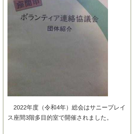
2
0
2
2
年
度
（
令
和
4
年
）
総
会
は
サ
ニ
ー
プ
レ
イ
ス
座
間
3
階
多
目
的
室
で
開
催
さ
れ
ま
し
た
。