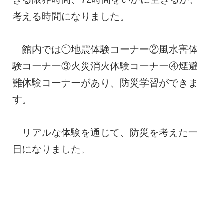
考
え
る
時
間
に
な
り
ま
し
た
。
館
内
で
は
①
地
震
体
験
コ
ー
ナ
ー
②
風
水
害
体
験
コ
ー
ナ
ー
③
火
災
消
火
体
験
コ
ー
ナ
ー
④
煙
避
難
体
験
コ
ー
ナ
ー
が
あ
り
、
防
災
学
習
が
で
き
ま
す
。
リ
ア
ル
な
体
験
を
通
じ
て
、
防
災
を
考
え
た
一
日
に
な
り
ま
し
た
。