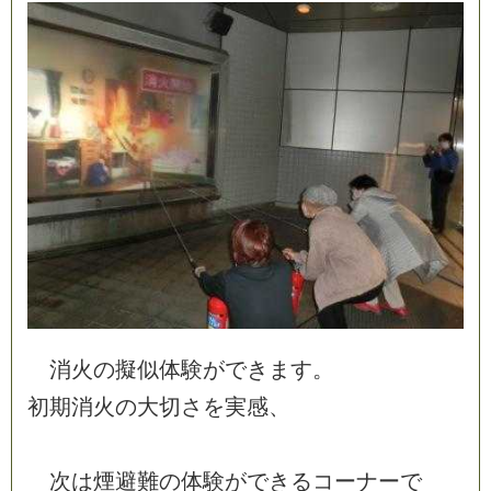
消
火
の
擬
似
体
験
が
で
き
ま
す
。
初
期
消
火
の
大
切
さ
を
実
感
、
次
は
煙
避
難
の
体
験
が
で
き
る
コ
ー
ナ
ー
で