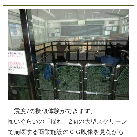
震
度
7
の
擬
似
体
験
が
で
き
ま
す
。
怖
い
ぐ
ら
い
の
「
揺
れ
」
2
面
の
大
型
ス
ク
リ
ー
ン
で
崩
壊
す
る
商
業
施
設
の
Ｃ
Ｇ
映
像
を
見
な
が
ら