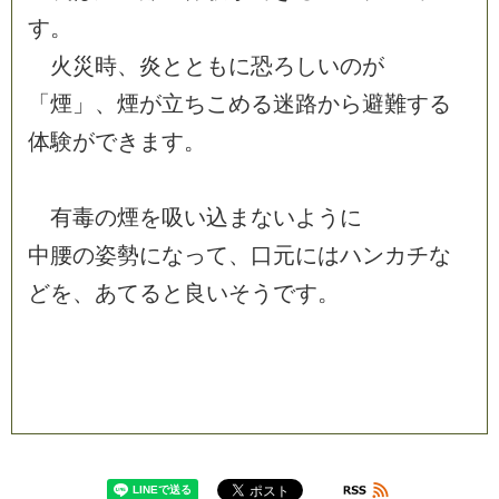
す
。
火
災
時
、
炎
と
と
も
に
恐
ろ
し
い
の
が
「
煙
」
、
煙
が
立
ち
こ
め
る
迷
路
か
ら
避
難
す
る
体
験
が
で
き
ま
す
。
有
毒
の
煙
を
吸
い
込
ま
な
い
よ
う
に
中
腰
の
姿
勢
に
な
っ
て
、
口
元
に
は
ハ
ン
カ
チ
な
ど
を
、
あ
て
る
と
良
い
そ
う
で
す
。