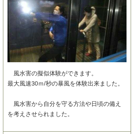
風
水
害
の
擬
似
体
験
が
で
き
ま
す
。
最
大
風
速
3
0
ｍ
/
秒
の
暴
風
を
体
験
出
来
ま
し
た
。
風
水
害
か
ら
自
分
を
守
る
方
法
や
日
頃
の
備
え
を
考
え
さ
せ
ら
れ
ま
し
た
。