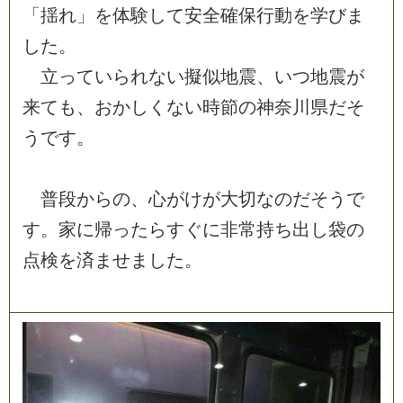
「
揺
れ
」
を
体
験
し
て
安
全
確
保
行
動
を
学
び
ま
し
た
。
立
っ
て
い
ら
れ
な
い
擬
似
地
震
、
い
つ
地
震
が
来
て
も
、
お
か
し
く
な
い
時
節
の
神
奈
川
県
だ
そ
う
で
す
。
普
段
か
ら
の
、
心
が
け
が
大
切
な
の
だ
そ
う
で
す
。
家
に
帰
っ
た
ら
す
ぐ
に
非
常
持
ち
出
し
袋
の
点
検
を
済
ま
せ
ま
し
た
。