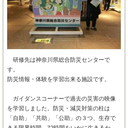
研
修
先
は
神
奈
川
県
総
合
防
災
セ
ン
タ
ー
で
す
。
防
災
情
報
・
体
験
を
学
習
出
来
る
施
設
で
す
。
ガ
イ
ダ
ン
ス
コ
ー
ナ
ー
で
過
去
の
災
害
の
映
像
を
学
習
し
ま
し
た
。
防
災
・
減
災
対
策
の
柱
は
「
自
助
」
「
共
助
」
「
公
助
」
の
３
つ
、
生
存
で
き
る
限
界
時
間
、
7
2
時
間
を
い
か
に
生
き
る
か
、