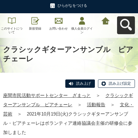
ひらがなをつける
このサイトにつ
新規登録
お問い合わせ
個人会員ログイ
座間市民活動サ
いて
ン
ポートセンタ
ー ざまっとへ
戻る
クラシックギターアンサンブル ピア
チェーレ
読み上げ
読み上げ設定
座間市民活動サポートセンター ざまっと
＞
クラシックギ
ターアンサンブル ピアチェーレ
＞
活動報告
＞
文化・
芸術
＞
2021年10月19日(火)クラシックギターアンサンブ
ル・ピアチェーレはボランティア連絡協議会主催の研修会に参
加しました