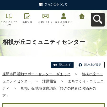
ひらがなをつける
このサイトにつ
新規登録
お問い合わせ
個人会員ログイ
座間市民活動サ
いて
ン
ポートセンタ
ー ざまっとへ
戻る
相模が丘コミュニティセンター
読み上げ
読み上げ設定
座間市民活動サポートセンター ざまっと
＞
相模が丘コミ
ュニティセンター
＞
活動報告
＞
まちづくり・コミュニ
ティ
＞
相模が丘地域健康講座「ひざの痛みにお悩みの
方」