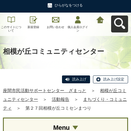
ひらがなをつける
このサイトにつ
新規登録
お問い合わせ
個人会員ログイ
座間市民活動サ
いて
ン
ポートセンタ
ー ざまっとへ
戻る
相模が丘コミュニティセンター
読み上げ
読み上げ設定
座間市民活動サポートセンター ざまっと
＞
相模が丘コミ
ュニティセンター
＞
活動報告
＞
まちづくり・コミュニ
ティ
＞
第２７回相模が丘コミセンまつり
Menu