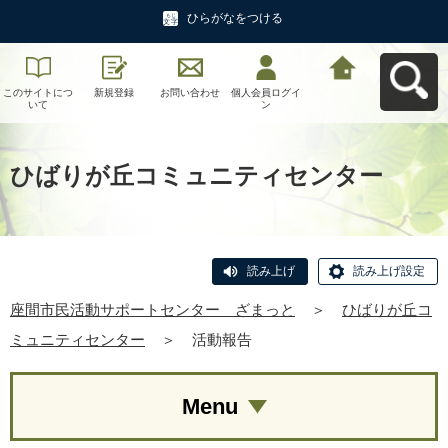
ひらがなをつける
このサイトにつ
新規登録
お問い合わせ
個人会員ログイ
座間市民活動サ
いて
ン
ポートセンタ
ー ざまっとへ
戻る
ひばりが丘コミュニティセンター
読み上げ
読み上げ設定
座間市民活動サポートセンター ざまっと
＞
ひばりが丘コ
ミュニティセンター
＞
活動報告
Menu