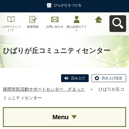
ひらがなをつける
このサイトにつ
新規登録
お問い合わせ
個人会員ログイ
座間市民活動サ
いて
ン
ポートセンタ
ー ざまっとへ
戻る
ひばりが丘コミュニティセンター
読み上げ
読み上げ設定
座間市民活動サポートセンター ざまっと
＞
ひばりが丘コ
ミュニティセンター
Menu