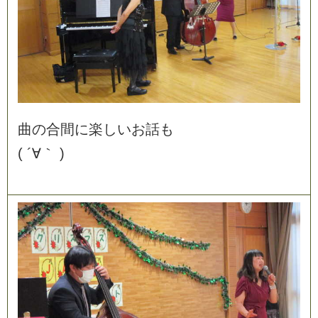
曲
の
合
間
に
楽
し
い
お
話
も
(
´
∀
｀
)