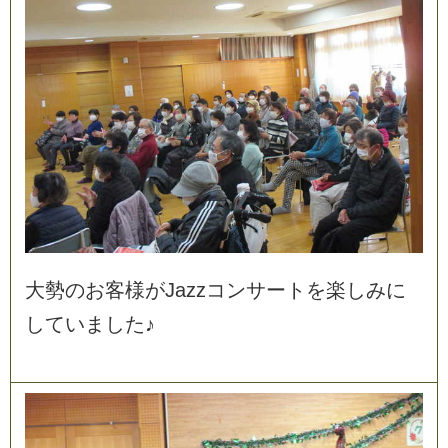
大
勢
の
お
客
様
が
J
a
z
z
コ
ン
サ
ー
ト
を
楽
し
み
に
し
て
い
ま
し
た
♪