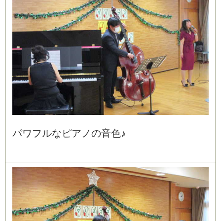
パ
ワ
フ
ル
な
ピ
ア
ノ
の
音
色
♪