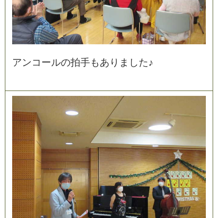
ア
ン
コ
ー
ル
の
拍
手
も
あ
り
ま
し
た
♪