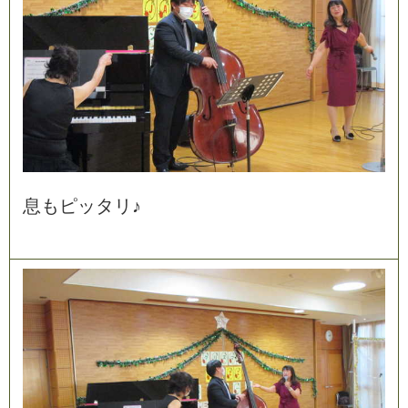
息
も
ピ
ッ
タ
リ
♪