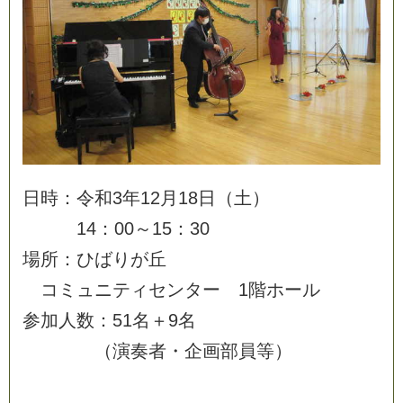
日
時
：
令
和
3
年
1
2
月
1
8
日
（
土
）
1
4
：
0
0
～
1
5
：
3
0
場
所
：
ひ
ば
り
が
丘
コ
ミ
ュ
ニ
テ
ィ
セ
ン
タ
ー
1
階
ホ
ー
ル
参
加
人
数
：
5
1
名
＋
9
名
（
演
奏
者
・
企
画
部
員
等
）