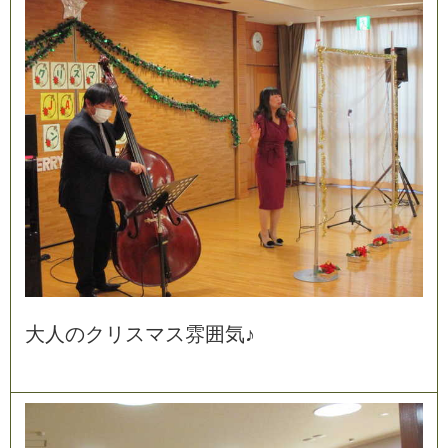
大
人
の
ク
リ
ス
マ
ス
雰
囲
気
♪