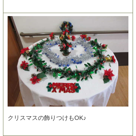
ク
リ
ス
マ
ス
の
飾
り
つ
け
も
O
K
♪