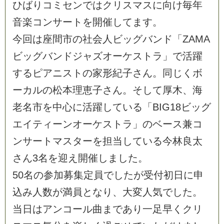
ひ
ば
り
コ
ミ
セ
ン
で
は
ク
リ
ス
マ
ス
に
向
け
毎
年
音
楽
コ
ン
サ
ー
ト
を
開
催
し
て
ま
す
。
今
回
は
座
間
市
の
社
会
人
ビ
ッ
グ
バ
ン
ド
「
Z
A
M
A
ビ
ッ
グ
バ
ン
ド
ジ
ャ
ズ
オ
ー
ケ
ス
ト
ラ
」
で
活
躍
す
る
ピ
ア
ニ
ス
ト
の
家
形
紀
子
さ
ん
。
同
じ
く
ボ
ー
カ
ル
の
松
本
理
恵
子
さ
ん
。
そ
し
て
厚
木
、
海
老
名
市
を
中
心
に
活
躍
し
て
い
る
「
B
I
G
1
8
ビ
ッ
グ
エ
イ
テ
ィ
ー
ン
オ
ー
ケ
ス
ト
ラ
」
の
ベ
ー
ス
兼
コ
ン
サ
ー
ト
マ
ス
タ
ー
を
担
当
し
て
い
る
今
林
良
太
さ
ん
3
名
を
迎
え
開
催
し
ま
し
た
。
5
0
名
の
参
加
募
集
定
員
で
し
た
が
受
付
初
日
に
申
込
み
人
数
が
満
員
と
な
り
、
大
変
人
気
で
し
た
。
当
日
は
ア
ン
コ
ー
ル
曲
ま
で
あ
り
一
足
早
く
ク
リ