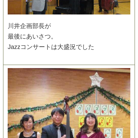
川
井
企
画
部
長
が
最
後
に
あ
い
さ
つ
。
J
a
z
z
コ
ン
サ
ー
ト
は
大
盛
況
で
し
た