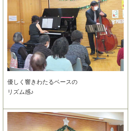
優
し
く
響
き
わ
た
る
ベ
ー
ス
の
リ
ズ
ム
感
♪