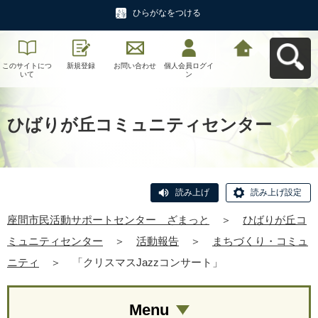
ひらがなをつける
このサイトにつ
新規登録
お問い合わせ
個人会員ログイ
座間市民活動サ
いて
ン
ポートセンタ
ー ざまっとへ
戻る
ひばりが丘コミュニティセンター
読み上げ
読み上げ設定
座間市民活動サポートセンター ざまっと
＞
ひばりが丘コ
ミュニティセンター
＞
活動報告
＞
まちづくり・コミュ
ニティ
＞
「クリスマスJazzコンサート」
Menu