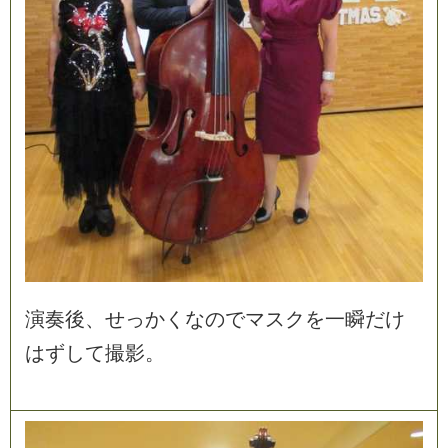
演
奏
後
、
せ
っ
か
く
な
の
で
マ
ス
ク
を
一
瞬
だ
け
は
ず
し
て
撮
影
。