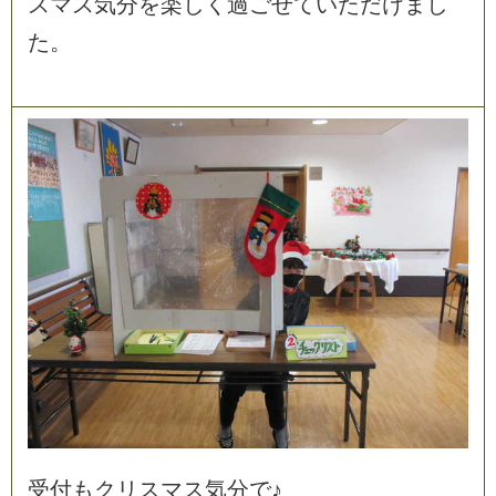
ス
マ
ス
気
分
を
楽
し
く
過
ご
せ
て
い
た
だ
け
ま
し
た
。
受
付
も
ク
リ
ス
マ
ス
気
分
で
♪