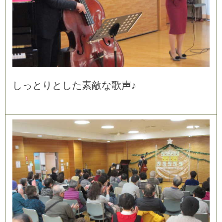
し
っ
と
り
と
し
た
素
敵
な
歌
声
♪