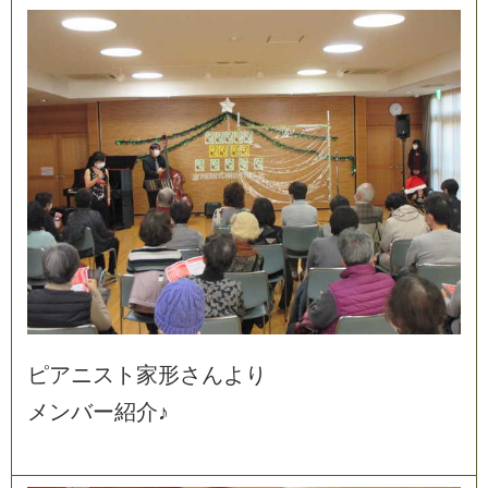
ピ
ア
ニ
ス
ト
家
形
さ
ん
よ
り
メ
ン
バ
ー
紹
介
♪