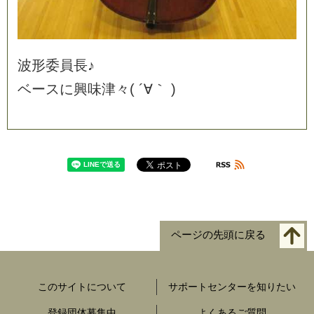
波
形
委
員
長
♪
ベ
ー
ス
に
興
味
津
々
(
´
∀
｀
)
ページの先頭に戻る
このサイトについて
サポートセンターを知りたい
登録団体募集中
よくあるご質問