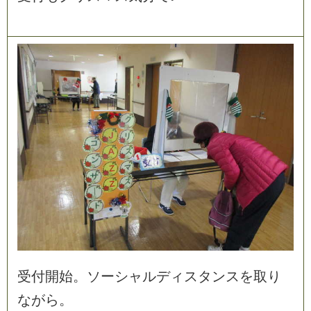
受
付
開
始
。
ソ
ー
シ
ャ
ル
デ
ィ
ス
タ
ン
ス
を
取
り
な
が
ら
。