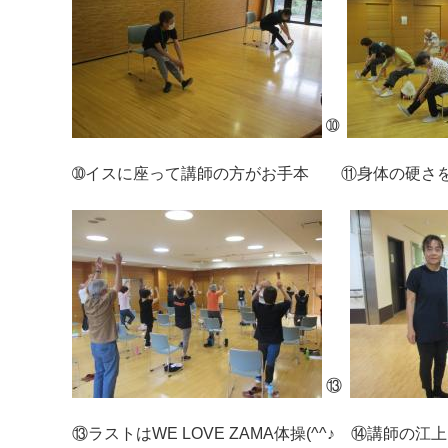
➉
➉イスに座って講師の方がお手本 ⑪身体の硬さを痛
⑬
⑬ラストはWE LOVE ZAMA体操(^^♪ ⑭講