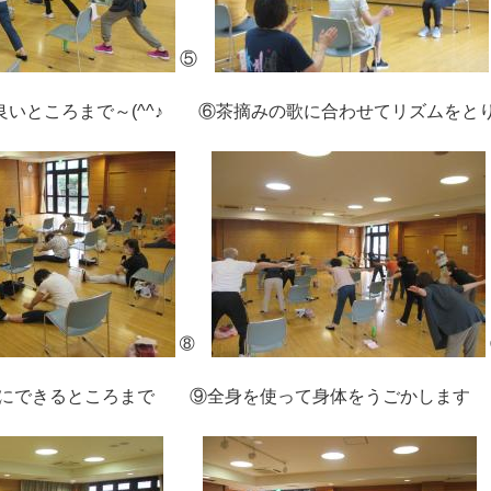
⑤
いところまで～(^^♪ ⑥茶摘みの歌に合わせてリズムをと
➇
ずにできるところまで ⑨全身を使って身体をうごかします