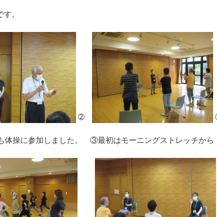
です。
➁
長も体操に参加しました。 ③最初はモーニングストレッチから