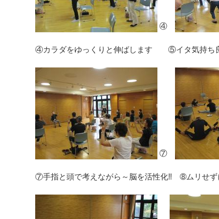
④
④カラダをゆっくりと伸ばします ⑤イタ気持ち良
⑦
⑦手指と頭で考えながら～脳を活性化‼ ➇ムリせ