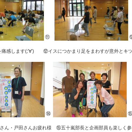
⑪
感します(;'∀') ⑫イスにつかまり足をまわすが意外とキ
⑭
師の江上さん・戸田さんお疲れ様 ⑮五十嵐部長と企画部員も楽しく参