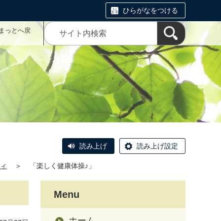
ひらがなをつける
まっとへ戻
読み上げ
読み上げ設定
ィ
＞
「楽しく健康体操♪」
Menu
ホーム