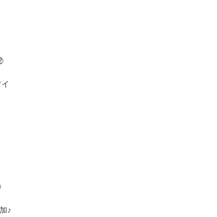
⑫
ツイ
⑮
加♪