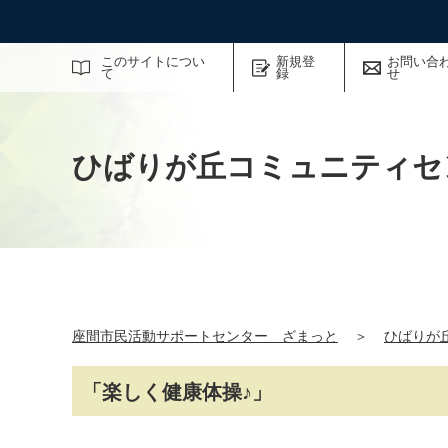
サイト内検索
このサイトについ
新規登
お問い合
て
録
せ
ひばりが丘コミュニティセ
座間市民活動サポートセンター ざまっと
＞
ひばりが
「楽しく健康体操♪」