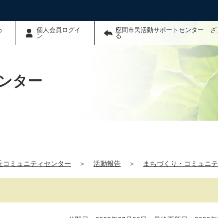
わ
個人会員ログイ
座間市民活動サポートセンター ざ
ン
る
ンター
丘コミュニティセンター
＞
活動報告
＞
まちづくり・コミュニテ