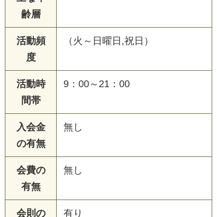
齢層
活動頻
（火～日曜日,祝日）
度
活動時
9：00～21：00
間帯
入会金
無し
の有無
会費の
無し
有無
会則の
有り