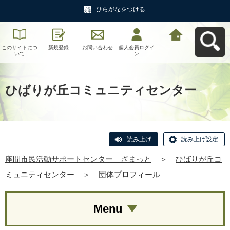
ひらがなをつける
このサイトにつ
新規登録
お問い合わせ
個人会員ログイ
座間市民活動サ
いて
ン
ポートセンタ
ー ざまっとへ
戻る
ひばりが丘コミュニティセンター
読み上げ
読み上げ設定
座間市民活動サポートセンター ざまっと
＞
ひばりが丘コ
ミュニティセンター
＞
団体プロフィール
Menu