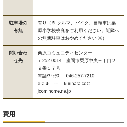
駐車場の
有り（※ クルマ、バイク、自転車は栗
有無
原小学校校庭をご利用ください。近隣へ
の無断駐車はおやめください ※）
問い合わ
栗原コミュニティセンター
せ先
〒252-0014 座間市栗原中央三丁目２
９番１７号
電話/ﾌｧｯｸｽ 046-257-7210
e-ﾒｰﾙ --- kurihara.cc＠
jcom.home.ne.jp
費用