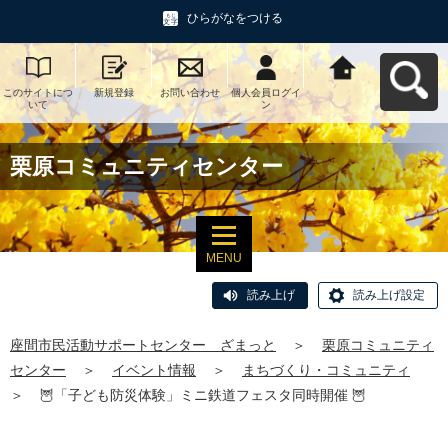
ひらがなをつける
このサイトにつ
新規登録
お問い合わせ
個人会員ログイ
座間市民活動サ
いて
ン
ポートセンタ
ー ざまっとへ
戻る
栗原コミュニティセンター
MENU
読み上げ
読み上げ設定
座間市民活動サポートセンター ざまっと
＞
栗原コミュニティ
センター
＞
イベント情報
＞
まちづくり・コミュニティ
＞
🦉「子ども防災体験」ミニ鉄道フェスタ同時開催 🦉