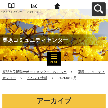
このサイトについて
お問い合わせ
座間市民活動サポー
トセンター ざまっ
とへ戻る
栗原コミュニティセンター
MENU
座間市民活動サポートセンター ざまっと
＞
栗原コミュニティ
センター
＞
イベント情報
＞
2026年05月
アーカイブ