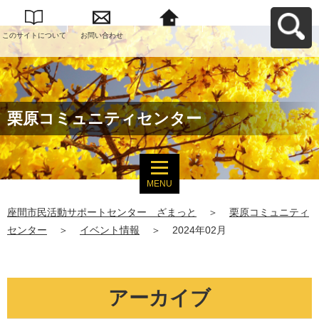
このサイトについて
お問い合わせ
座間市民活動サポー
トセンター ざまっ
とへ戻る
栗原コミュニティセンター
MENU
座間市民活動サポートセンター ざまっと
＞
栗原コミュニティ
センター
＞
イベント情報
＞
2024年02月
アーカイブ