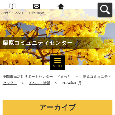
このサイトについて
お問い合わせ
座間市民活動サポー
トセンター ざまっ
とへ戻る
栗原コミュニティセンター
MENU
座間市民活動サポートセンター ざまっと
＞
栗原コミュニティ
センター
＞
イベント情報
＞
2024年01月
アーカイブ