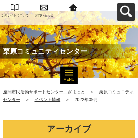
このサイトについて
お問い合わせ
座間市民活動サポー
トセンター ざまっ
とへ戻る
栗原コミュニティセンター
MENU
座間市民活動サポートセンター ざまっと
＞
栗原コミュニティ
センター
＞
イベント情報
＞
2022年09月
アーカイブ