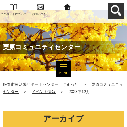
このサイトについて
お問い合わせ
座間市民活動サポー
トセンター ざまっ
とへ戻る
栗原コミュニティセンター
MENU
座間市民活動サポートセンター ざまっと
＞
栗原コミュニティ
センター
＞
イベント情報
＞
2023年12月
アーカイブ