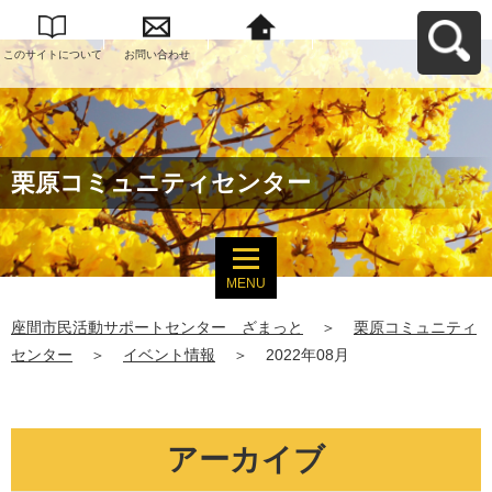
このサイトについて
お問い合わせ
座間市民活動サポー
トセンター ざまっ
とへ戻る
栗原コミュニティセンター
MENU
座間市民活動サポートセンター ざまっと
＞
栗原コミュニティ
センター
＞
イベント情報
＞
2022年08月
アーカイブ