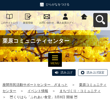
ひらがなをつける
このサイトにつ
新規登録
お問い合わせ
個人会員ログイ
座間市民活動サ
いて
ン
ポートセンタ
ー ざまっとへ
戻る
栗原コミュニティセンター
MENU
読み上げ
読み上げ設定
座間市民活動サポートセンター ざまっと
＞
栗原コミュニティ
センター
＞
イベント情報
＞
まちづくり・コミュニティ
＞
🦉くりはら「ふれあい食堂」3月8日 開催 🦉