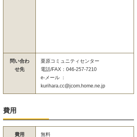
問い合わ
栗原コミュニティセンター
せ先
電話/FAX：046-257-7210
e-メール ：
kurihara.cc@jcom.home.ne.jp
費用
費用
無料