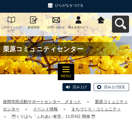
ひらがなをつける
このサイトにつ
新規登録
お問い合わせ
個人会員ログイ
座間市民活動サ
いて
ン
ポートセンタ
ー ざまっとへ
戻る
栗原コミュニティセンター
MENU
読み上げ
読み上げ設定
座間市民活動サポートセンター ざまっと
＞
栗原コミュニティ
センター
＞
イベント情報
＞
まちづくり・コミュニティ
＞
🦉くりはら「ふれあい食堂」11月9日 開催 🦉