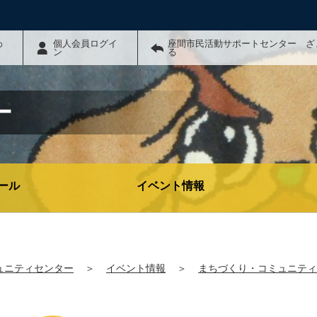
わ
個人会員ログイ
座間市民活動サポートセンター ざ
ン
る
ー
ール
イベント情報
ュニティセンター
＞
イベント情報
＞
まちづくり・コミュニティ