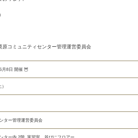
）
ター管理運営委員会
月8日 開催 🦉
土）
ンター管理運営委員会
ンター内 2階_実習室、並びにフロアー