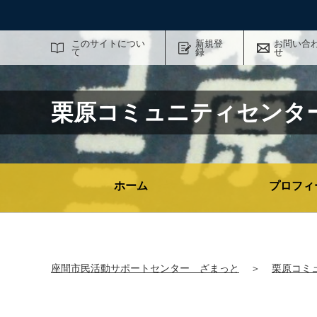
サイト内検索
このサイトについ
新規登
お問い合
て
録
せ
栗原コミュニティセンタ
ホーム
プロフィ
座間市民活動サポートセンター ざまっと
＞
栗原コミ