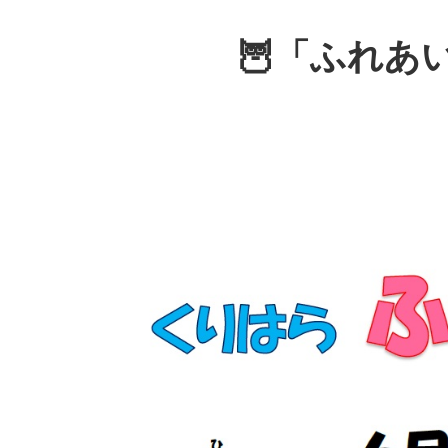
🦉「ふれあい