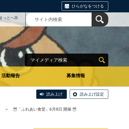
ひらがなをつける
まっとへ戻
マイメディア検索
活動報告
募集情報
読み上げ
読み上げ設定
＞
🦉「ふれあい食堂」6月8日 開催 🦉