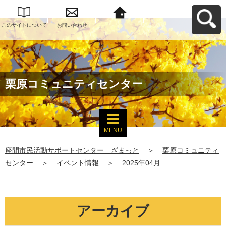
このサイトについて
お問い合わせ
座間市民活動サポー
トセンター ざまっ
とへ戻る
栗原コミュニティセンター
MENU
座間市民活動サポートセンター ざまっと
＞
栗原コミュニティ
センター
＞
イベント情報
＞
2025年04月
アーカイブ