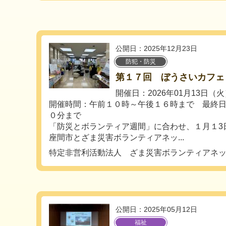
公開日：2025年12月23日
防犯・防災
第１７回 ぼうさいカフェ
開催日：2026年01月13日（
開催時間：午前１０時～午後１６時まで 最終
０分まで
「防災とボランティア週間」に合わせ、１月１3
座間市とざま災害ボランティアネッ...
特定非営利活動法人 ざま災害ボランティアネ
公開日：2025年05月12日
福祉