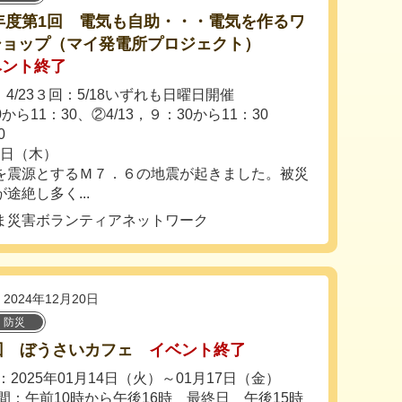
5年度第1回 電気も自助・・・電気を作るワ
ショップ（マイ発電所プロジェクト）
ベント終了
4/23３回：5/18いずれも日曜日開催
0から11：30、②4/13，９：30から11：30
0
7日（木）
を震源とするＭ７．６の地震が起きました。被災
途絶し多く...
ま災害ボランティアネットワーク
2024年12月20日
・防災
回 ぼうさいカフェ
イベント終了
2025年01月14日（火）～01月17日（金）
間：午前10時から午後16時 最終日 午後15時