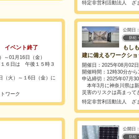
特定非営利活動法人 ざ
公開日：
防犯
イベント終了
もし
建に備えるワークショ
火）～01月16日（金）
日１６日は 午後１５時３
開催日：2025年08月02
開催時間：12時30分から
日（火）～１6日（金）に
申込締切：2025年07月3
本年3月に神奈川県は新
災害のリスクは高まってき
ットワーク
特定非営利活動法人 ざ
公開日：
防犯