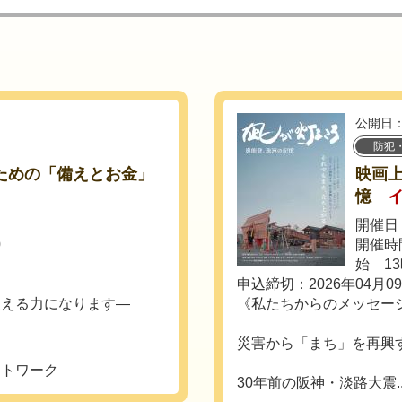
公開日：
防犯
ための「備えとお金」
映画
憶
開催日：
0
開催時
始 1
申込締切：2026年04月0
支える力になります―
《私たちからのメッセー
災害から「まち」を再興
ットワーク
30年前の阪神・淡路大震..