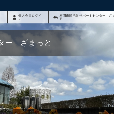
わ
個人会員ログイ
座間市民活動サポートセンター ざ
ン
る
ター ざまっと