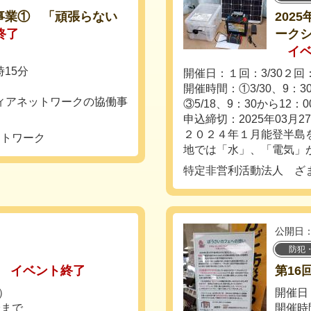
事業① 「頑張らない
202
終了
ーク
イ
15分
開催日：１回：3/30２回：
開催時間：①3/30、9：3
ティアネットワークの協働事
③5/18、9：30から12：0
申込締切：2025年03月2
２０２４年１月能登半島
ットワーク
地では「水」、「電気」が
特定非営利活動法人 ざ
公開日：
防犯
イベント終了
第16
）
開催日：
分まで
開催時