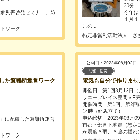
30分
対象災害啓発セミナー、防
今年は
１月１
この...
ットワーク
特定非営利活動法人 ざ
公開日：2023年08月02日
防犯・防災
した避難所運営ワーク
電気も自分で作りませ
開催日：第1回8月12日
サニープレイス座間３F第
開催時間：第1回、第2回
14時（組み立て）
申込締切：2023年08月0
性」に配慮した避難所運営
首都南部直下地震（想定
が震度６弱、６強の揺れに襲
ットワーク