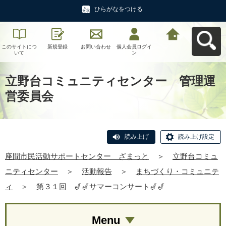
ひらがなをつける
このサイトにつ
新規登録
お問い合わせ
個人会員ログイ
座間市民活動サ
いて
ン
ポートセンタ
ー ざまっとへ
戻る
立野台コミュニティセンター 管理運
営委員会
読み上げ
読み上げ設定
座間市民活動サポートセンター ざまっと
＞
立野台コミュ
ニティセンター
＞
活動報告
＞
まちづくり・コミュニテ
ィ
＞
第３１回 🎷🎷サマーコンサート🎷🎷
Menu