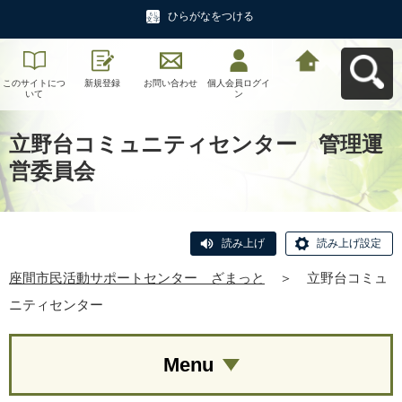
ひらがなをつける
このサイトにつ
新規登録
お問い合わせ
個人会員ログイ
座間市民活動サ
いて
ン
ポートセンタ
ー ざまっとへ
戻る
立野台コミュニティセンター 管理運
営委員会
読み上げ
読み上げ設定
座間市民活動サポートセンター ざまっと
＞
立野台コミュ
ニティセンター
Menu