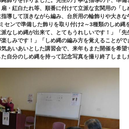
め縄飾りを作りました。
先生の丁寧な指導の下、準備
・扇・紅白たれ等、順番に付けて立派な玄関用の「し
に指導して頂きながら編み、台所用の輪飾りや大きな
ミセンで準備した飾りを取り付け2～3種類のしめ縄
立派なしめ縄が出来て、とてもうれしいです！」「先
が楽しみです！」「しめ縄の編み方を覚えることがで
和気あいあいとした講習会で、来年もまた開催を希望
した自分のしめ縄を持って記念写真を撮り終了しまし