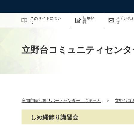
サイト内検索
このサイトについ
新規登
お問い合
て
録
せ
立野台コミュニティセンタ
座間市民活動サポートセンター ざまっと
＞
立野台コ
しめ縄飾り講習会