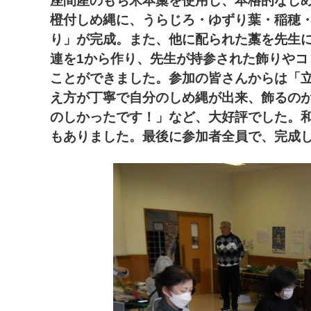
座間産のもち米本藁を使用し、本格的なし
橙付しめ縄に、うらじろ・ゆずり葉・稲穂
り」が完成。
また、他に配られた藁を先生
連を1から作り、先生が持参された飾りやコ
ことができました。
参加の皆さんからは「
え方が丁寧で自分のしめ縄が出来、飾るの
のしかったです！」など、大好評でした。
もありました。
最後に参加者全員で、完成