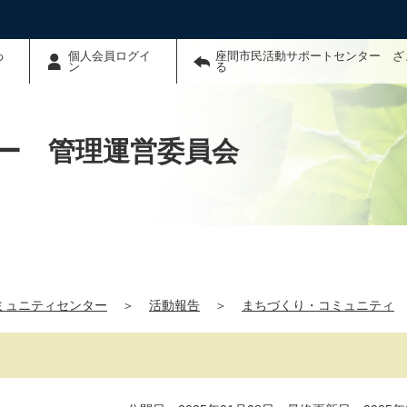
わ
個人会員ログイ
座間市民活動サポートセンター ざ
ン
る
ー 管理運営委員会
ミュニティセンター
＞
活動報告
＞
まちづくり・コミュニティ