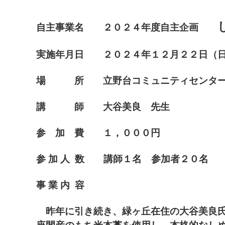
自主事業名 ２０２４年度自主企画
実施年月日 ２０２４年１２月２２日（日
場 所 立野台コミュニティセンター
講 師 大谷美良 先生
マイメディア検索
参 加 費 １，０００円
参 加 人 数 講師１名 参加者２０名
事 業 内 容
昨年に引き続き、緑ヶ丘在住の大谷美良氏