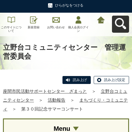
ひらがなをつける
このサイトにつ
新規登録
お問い合わせ
個人会員ログイ
座間市民活動サ
いて
ン
ポートセンタ
ー ざまっとへ
戻る
立野台コミュニティセンター 管理運
営委員会
読み上げ
読み上げ設定
座間市民活動サポートセンター ざまっと
＞
立野台コミュ
ニティセンター
＞
活動報告
＞
まちづくり・コミュニテ
ィ
＞
第３０回記念サマーコンサート
Menu