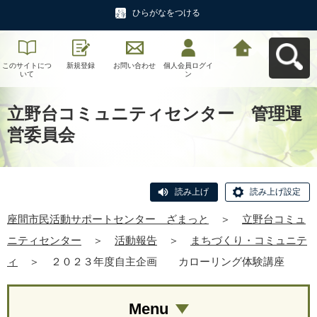
ひらがなをつける
このサイトにつ
新規登録
お問い合わせ
個人会員ログイ
座間市民活動サ
いて
ン
ポートセンタ
ー ざまっとへ
戻る
立野台コミュニティセンター 管理運
営委員会
読み上げ
読み上げ設定
座間市民活動サポートセンター ざまっと
＞
立野台コミュ
ニティセンター
＞
活動報告
＞
まちづくり・コミュニテ
ィ
＞
２０２３年度自主企画 カローリング体験講座
Menu