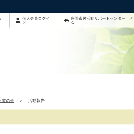
わ
個人会員ログイ
座間市民活動サポートセンター ざ
ン
る
ら道の会
＞
活動報告