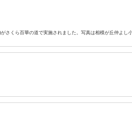
0日)がさくら百華の道で実施されました。写真は相模が丘仲よし小