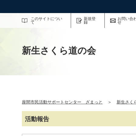
サイト内検索
このサイトについ
新規登
お問い合
て
録
せ
新生さくら道の会
座間市民活動サポートセンター ざまっと
＞
新生さく
活動報告