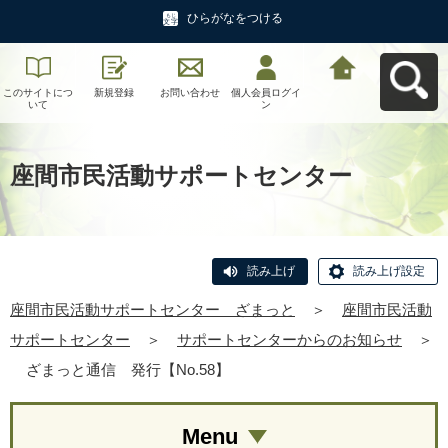
ひらがなをつける
このサイトにつ
新規登録
お問い合わせ
個人会員ログイ
座間市民活動サ
いて
ン
ポートセンタ
ー ざまっとへ
戻る
座間市民活動サポートセンター
読み上げ
読み上げ設定
座間市民活動サポートセンター ざまっと
＞
座間市民活動
サポートセンター
＞
サポートセンターからのお知らせ
＞
ざまっと通信 発行【No.58】
Menu