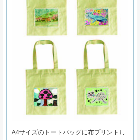
A
4
サ
イ
ズ
の
ト
ー
ト
バ
ッ
グ
に
布
プ
リ
ン
ト
し