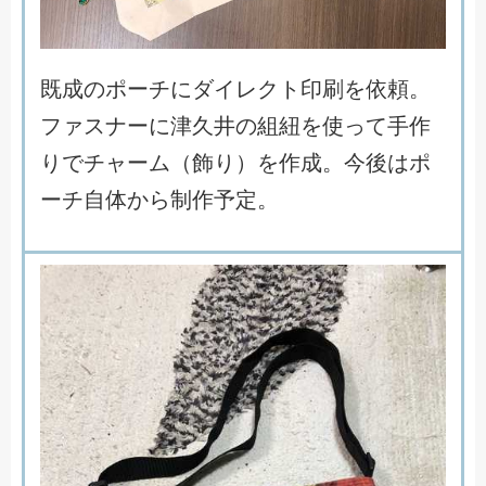
既
成
の
ポ
ー
チ
に
ダ
イ
レ
ク
ト
印
刷
を
依
頼
。
フ
ァ
ス
ナ
ー
に
津
久
井
の
組
紐
を
使
っ
て
手
作
り
で
チ
ャ
ー
ム
（
飾
り
）
を
作
成
。
今
後
は
ポ
ー
チ
自
体
か
ら
制
作
予
定
。