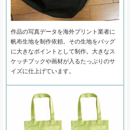
作
品
の
写
真
デ
ー
タ
を
海
外
プ
リ
ン
ト
業
者
に
帆
布
生
地
を
制
作
依
頼
。
そ
の
生
地
を
バ
ッ
グ
に
大
き
な
ポ
イ
ン
ト
と
し
て
制
作
。
大
き
な
ス
ケ
ッ
チ
ブ
ッ
ク
や
画
材
が
入
る
た
っ
ぷ
り
の
サ
イ
ズ
に
仕
上
げ
て
い
ま
す
。