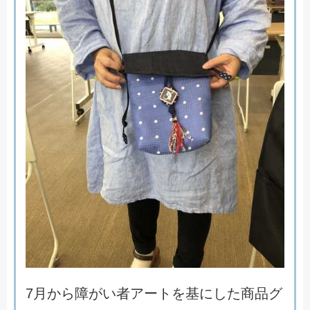
7
月
か
ら
障
が
い
者
ア
ー
ト
を
基
に
し
た
商
品
グ