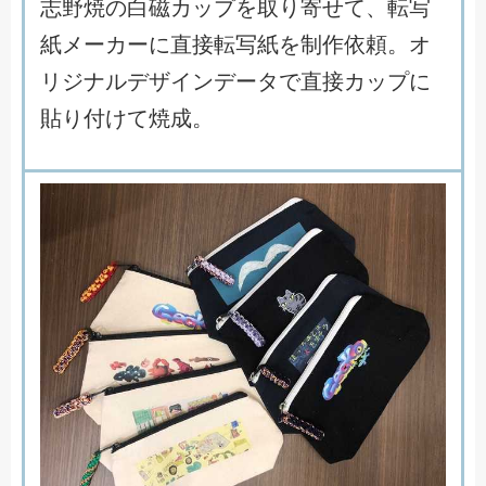
志
野
焼
の
白
磁
カ
ッ
プ
を
取
り
寄
せ
て
、
転
写
紙
メ
ー
カ
ー
に
直
接
転
写
紙
を
制
作
依
頼
。
オ
リ
ジ
ナ
ル
デ
ザ
イ
ン
デ
ー
タ
で
直
接
カ
ッ
プ
に
貼
り
付
け
て
焼
成
。