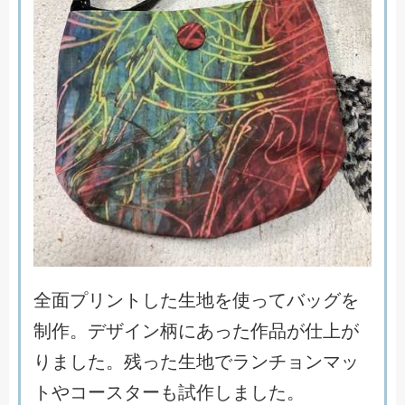
全
面
プ
リ
ン
ト
し
た
生
地
を
使
っ
て
バ
ッ
グ
を
制
作
。
デ
ザ
イ
ン
柄
に
あ
っ
た
作
品
が
仕
上
が
り
ま
し
た
。
残
っ
た
生
地
で
ラ
ン
チ
ョ
ン
マ
ッ
ト
や
コ
ー
ス
タ
ー
も
試
作
し
ま
し
た
。