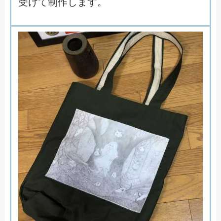
受
け
て
制
作
し
ま
す
。