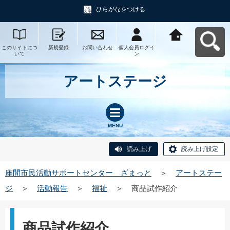
ひらがなをつける
このサイトにつ
新規登録
お問い合わせ
個人会員ログイ
座間市民活動サ
いて
ン
ポートセンタ
ー ざまっとへ
戻る
アートステージ
MENU
読み上げ
読み上げ設定
座間市民活動サポートセンター ざまっと
＞
アートステー
ジ
＞
活動報告
＞
福祉
＞
商品試作紹介
商品試作紹介