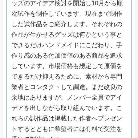
ッ
ズ
の
ア
イ
デ
ア
検
討
を
開
始
し
1
0
月
か
ら
順
次
試
作
を
制
作
し
て
い
ま
す
。
現
在
ま
で
制
作
し
た
試
作
品
を
ご
紹
介
し
ま
す
。
そ
れ
ぞ
れ
の
作
品
が
生
か
せ
る
グ
ッ
ズ
は
何
か
と
い
う
事
と
で
き
る
だ
け
ハ
ン
ド
メ
イ
ド
に
こ
だ
わ
り
、
手
作
り
感
の
あ
る
付
加
価
値
の
あ
る
商
品
を
追
求
し
て
い
ま
す
。
市
場
価
格
も
想
定
し
て
原
価
を
で
き
る
だ
け
抑
え
る
た
め
に
、
素
材
か
ら
専
門
業
者
と
コ
ン
タ
ク
ト
し
て
調
達
。
ま
だ
改
良
の
余
地
は
あ
り
ま
す
が
、
メ
ン
バ
ー
全
員
で
ア
イ
デ
ア
を
出
し
な
が
ら
取
り
組
ん
で
い
ま
す
。
こ
れ
ら
の
試
作
品
は
掲
載
し
た
作
者
へ
プ
レ
ゼ
ン
ト
す
る
と
と
も
に
希
望
者
に
は
有
料
で
受
注
を