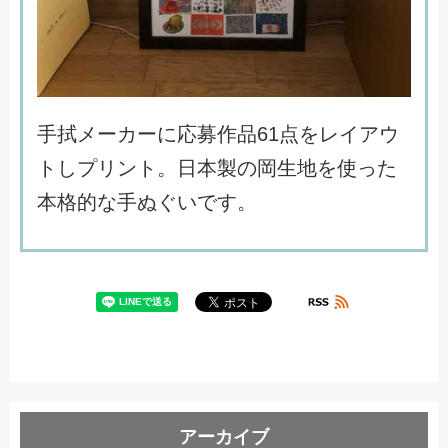
手
拭
メ
ー
カ
ー
に
応
募
作
品
6
1
点
を
レ
イ
ア
ウ
ト
し
プ
リ
ン
ト
。
日
本
製
の
岡
生
地
を
使
っ
た
本
格
的
な
手
ぬ
ぐ
い
で
す
。
アーカイブ