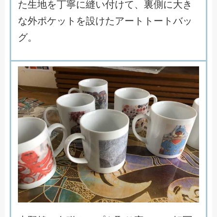
た
生
地
を
丁
寧
に
縫
い
付
け
て
、
裏
側
に
大
き
な
外
ポ
ケ
ッ
ト
を
設
け
た
ア
ー
ト
ト
ー
ト
バ
ッ
グ
。