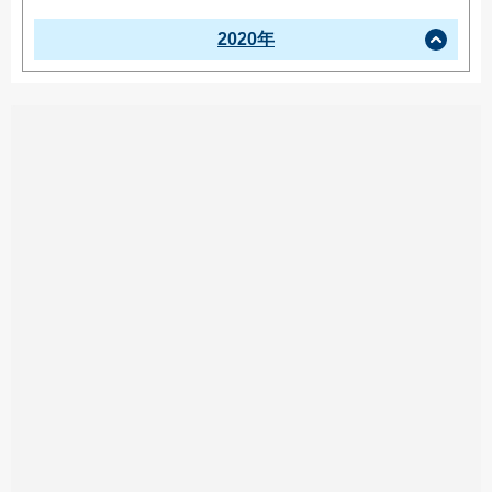
2020年
この投稿をInstagramで見る
artstage(@artstage_zama)がシェアした投稿