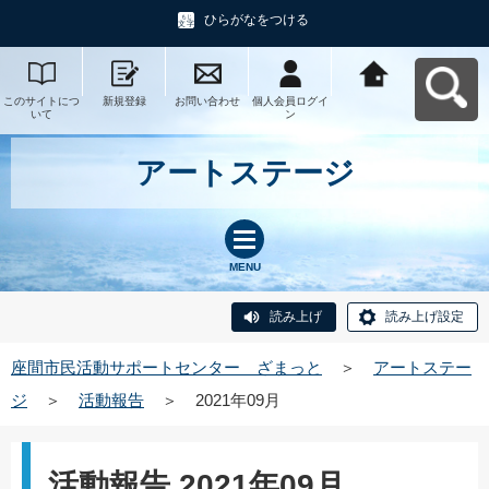
ひらがなをつける
このサイトにつ
新規登録
お問い合わせ
個人会員ログイ
座間市民活動サ
いて
ン
ポートセンタ
ー ざまっとへ
戻る
アートステージ
MENU
読み上げ
読み上げ設定
座間市民活動サポートセンター ざまっと
＞
アートステー
ジ
＞
活動報告
＞
2021年09月
活動報告 2021年09月