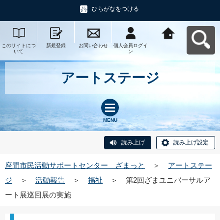
ひらがなをつける
このサイトにつ
新規登録
お問い合わせ
個人会員ログイ
座間市民活動サ
いて
ン
ポートセンタ
ー ざまっとへ
戻る
アートステージ
MENU
読み上げ
読み上げ設定
座間市民活動サポートセンター ざまっと
＞
アートステー
ジ
＞
活動報告
＞
福祉
＞
第2回ざまユニバーサルア
ート展巡回展の実施