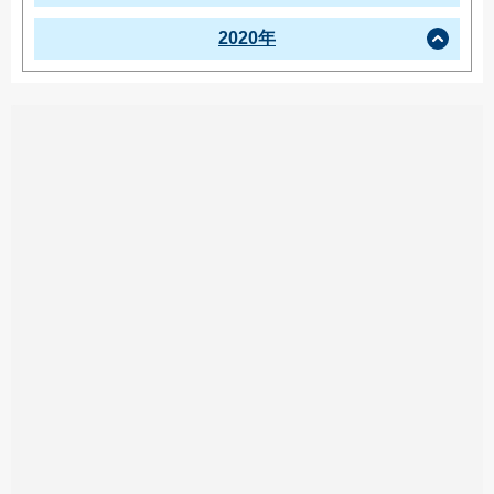
2020年
この投稿をInstagramで見る
artstage(@artstage_zama)がシェアした投稿