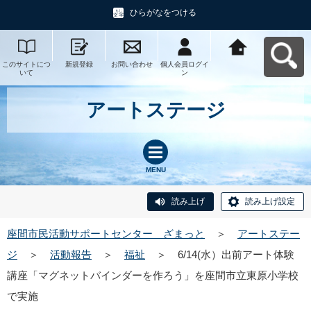
ひらがなをつける
このサイトにつ
新規登録
お問い合わせ
個人会員ログイ
座間市民活動サ
いて
ン
ポートセンタ
ー ざまっとへ
戻る
アートステージ
MENU
読み上げ
読み上げ設定
座間市民活動サポートセンター ざまっと
＞
アートステー
ジ
＞
活動報告
＞
福祉
＞
6/14(水）出前アート体験
講座「マグネットバインダーを作ろう」を座間市立東原小学校
で実施