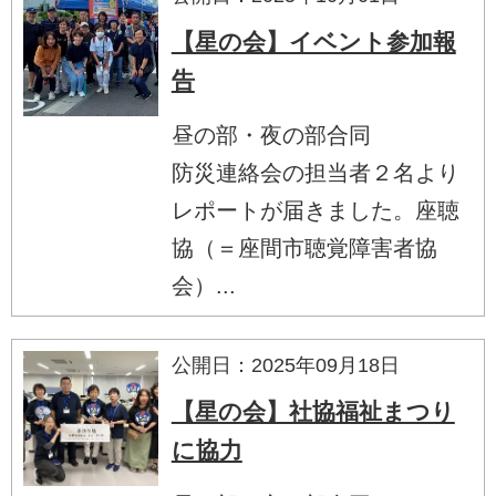
【星の会】イベント参加報
告
昼の部・夜の部合同
防災連絡会の担当者２名より
レポートが届きました。座聴
協（＝座間市聴覚障害者協
会）...
公開日：2025年09月18日
【星の会】社協福祉まつり
に協力