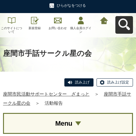
ひらがなをつける
このサイトにつ
新規登録
お問い合わせ
個人会員ログイ
座間市民活動サ
いて
ン
ポートセンタ
ー ざまっとへ
戻る
座間市手話サークル星の会
読み上げ
読み上げ設定
座間市民活動サポートセンター ざまっと
＞
座間市手話サ
ークル星の会
＞
活動報告
Menu