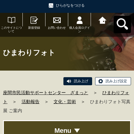
ひらがなをつける
このサイトにつ
新規登録
お問い合わせ
個人会員ログイ
座間市民活動サ
いて
ン
ポートセンタ
ー ざまっとへ
戻る
ひまわりフォト
読み上げ
読み上げ設定
座間市民活動サポートセンター ざまっと
＞
ひまわりフォ
ト
＞
活動報告
＞
文化・芸術
＞
ひまわりフォト写真
展 ご案内
Menu