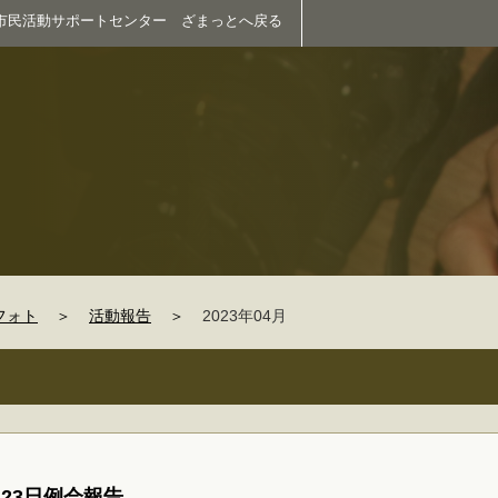
市民活動サポートセンター ざまっとへ戻る
フォト
＞
活動報告
＞
2023年04月
23日例会報告