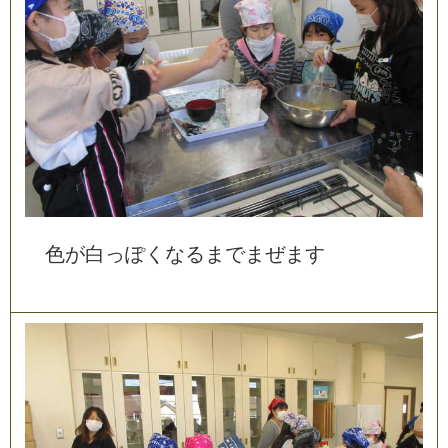
色
が
白
っ
ぽ
く
な
る
ま
で
ま
ぜ
ま
す