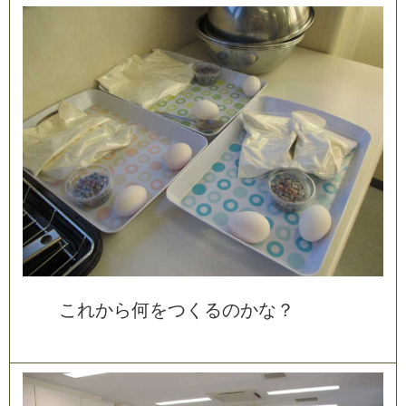
こ
れ
か
ら
何
を
つ
く
る
の
か
な
？