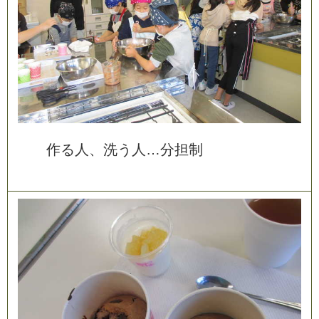
作
る
人
、
洗
う
人
…
分
担
制