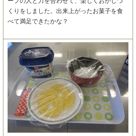
ー
プ
の
人
と
力
を
合
わ
せ
て
、
楽
し
く
お
か
し
づ
く
り
を
し
ま
し
た
。
出
来
上
が
っ
た
お
菓
子
を
食
べ
て
満
足
で
き
た
か
な
？