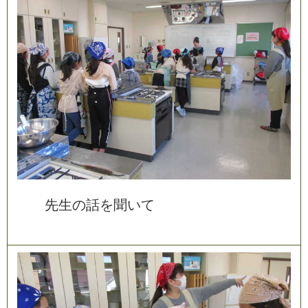
先
生
の
話
を
聞
い
て