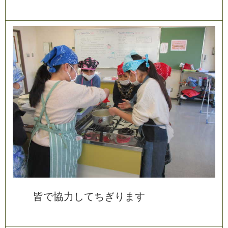
皆
で
協
力
し
て
ち
ぎ
り
ま
す