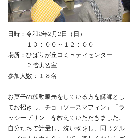
日
時
：
令
和
2
年
2
月
2
日
（
日
）
１
０
：
０
０
～
１
２
：
０
０
場
所
：
ひ
ば
り
が
丘
コ
ミ
ュ
テ
ィ
セ
ン
タ
ー
２
階
実
習
室
参
加
人
数
：
１
８
名
お
菓
子
の
移
動
販
売
を
し
て
い
る
方
を
講
師
と
し
て
お
招
き
し
、
チ
ョ
コ
ソ
ー
ス
マ
フ
ィ
ン
」
「
ラ
ッ
シ
ー
プ
リ
ン
」
を
教
え
て
い
た
だ
き
ま
し
た
。
自
分
た
ち
で
計
量
し
、
洗
い
物
を
し
、
同
じ
グ
ル