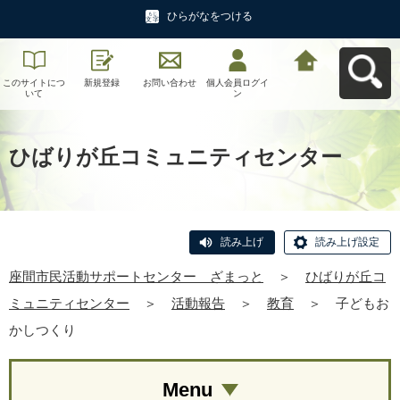
ひらがなをつける
このサイトにつ
新規登録
お問い合わせ
個人会員ログイ
座間市民活動サ
いて
ン
ポートセンタ
ー ざまっとへ
戻る
ひばりが丘コミュニティセンター
読み上げ
読み上げ設定
座間市民活動サポートセンター ざまっと
＞
ひばりが丘コ
ミュニティセンター
＞
活動報告
＞
教育
＞
子どもお
かしつくり
Menu