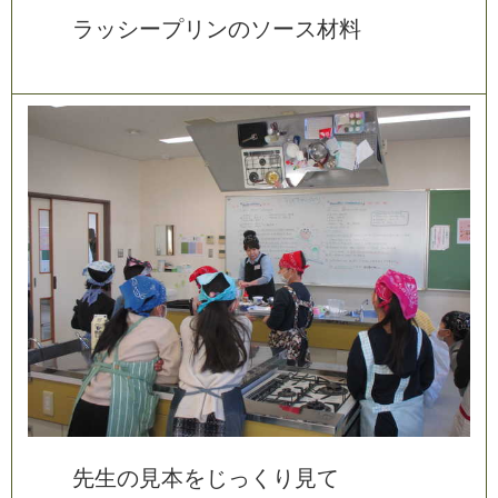
ラ
ッ
シ
ー
プ
リ
ン
の
ソ
ー
ス
材
料
先
生
の
見
本
を
じ
っ
く
り
見
て