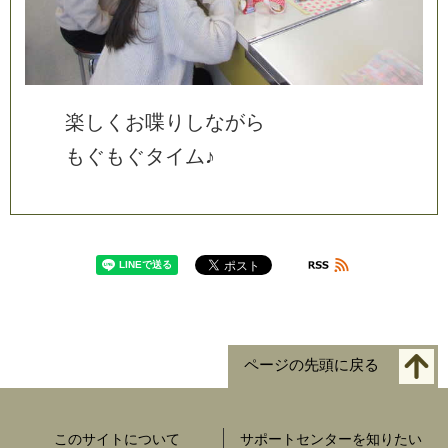
楽
し
く
お
喋
り
し
な
が
ら
も
ぐ
も
ぐ
タ
イ
ム
♪
ページの先頭に戻る
このサイトについて
サポートセンターを知りたい