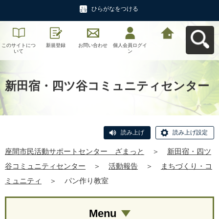
ひらがなをつける
このサイトにつ
新規登録
お問い合わせ
個人会員ログイ
座間市民活動サ
いて
ン
ポートセンタ
ー ざまっとへ
戻る
新田宿・四ツ谷コミュニティセンター
読み上げ
読み上げ設定
座間市民活動サポートセンター ざまっと
＞
新田宿・四ツ
谷コミュニティセンター
＞
活動報告
＞
まちづくり・コ
ミュニティ
＞
パン作り教室
Menu