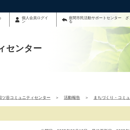
わ
個人会員ログイ
座間市民活動サポートセンター ざ
ン
る
ィセンター
四ツ谷コミュニティセンター
＞
活動報告
＞
まちづくり・コミュ