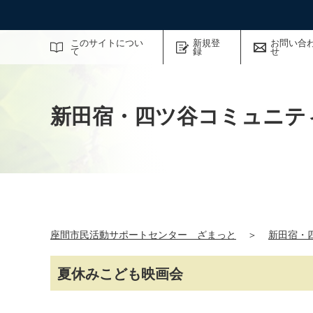
サイト内検索
このサイトについ
新規登
お問い合
て
録
せ
新田宿・四ツ谷コミュニテ
座間市民活動サポートセンター ざまっと
＞
新田宿・
夏休みこども映画会