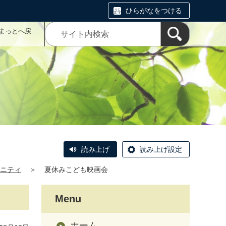
ひらがなをつける
まっとへ戻
読み上げ
読み上げ設定
ニティ
＞
夏休みこども映画会
Menu
ホーム