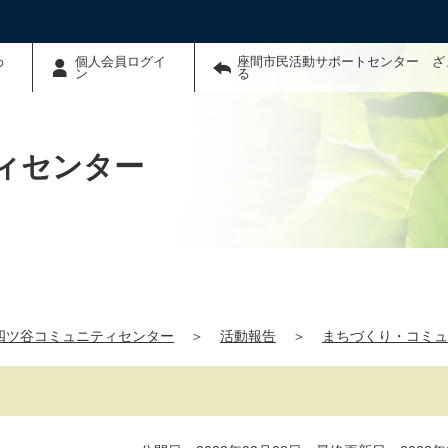
わ
個人会員ログイ
座間市民活動サポートセンター ざ
ン
る
ィセンター
四ツ谷コミュニティセンター
＞
活動報告
＞
まちづくり・コミュ