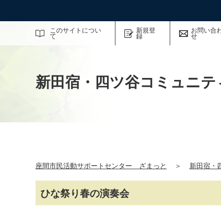
サイト内検索
このサイトについ
新規登
お問い合
て
録
せ
新田宿・四ツ谷コミュニテ
座間市民活動サポートセンター ざまっと
＞
新田宿・
ひな祭り春の演奏会