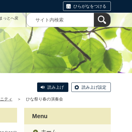
ひらがなをつける
まっとへ戻
読み上げ
読み上げ設定
ニティ
＞
ひな祭り春の演奏会
Menu
ホーム