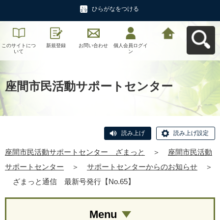
ひらがなをつける
このサイトにつ
新規登録
お問い合わせ
個人会員ログイ
座間市民活動サ
いて
ン
ポートセンタ
ー ざまっとへ
戻る
座間市民活動サポートセンター
読み上げ
読み上げ設定
座間市民活動サポートセンター ざまっと
＞
座間市民活動
サポートセンター
＞
サポートセンターからのお知らせ
＞
ざまっと通信 最新号発行【No.65】
Menu