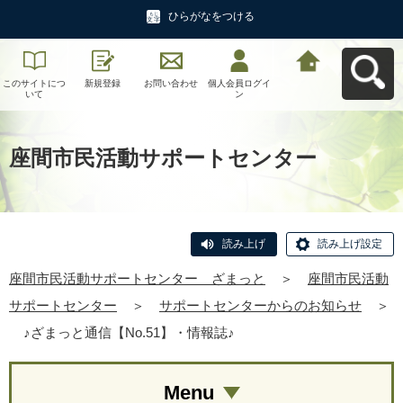
ひらがなをつける
このサイトにつ
新規登録
お問い合わせ
個人会員ログイ
座間市民活動サ
いて
ン
ポートセンタ
ー ざまっとへ
戻る
座間市民活動サポートセンター
読み上げ
読み上げ設定
座間市民活動サポートセンター ざまっと
＞
座間市民活動
サポートセンター
＞
サポートセンターからのお知らせ
＞
♪ざまっと通信【No.51】・情報誌♪
Menu