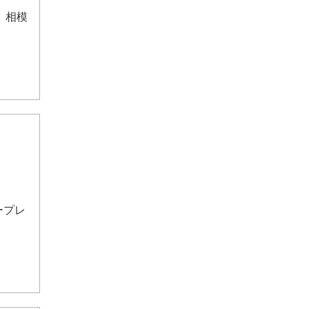
、相模
ープレ