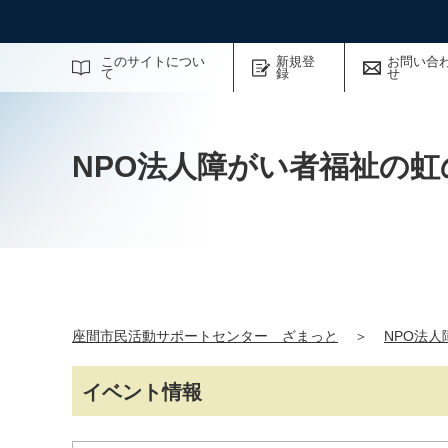
サイト内検索
このサイトについ
新規登
お問い合
て
録
せ
NPO法人障がい者福祉の虹
座間市民活動サポートセンター ざまっと
＞
NPO法
イベント情報