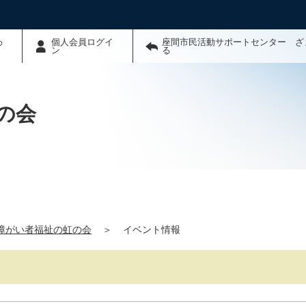
わ
個人会員ログイ
座間市民活動サポートセンター ざ
ン
る
の会
人障がい者福祉の虹の会
＞
イベント情報